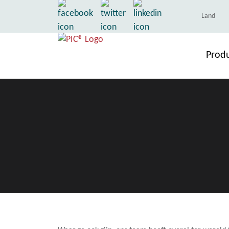
Land
Prod