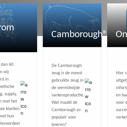
rom
Camborough®
On
 dan 60
De Camborough
n wij
zeug is de meest
Hier s
rd in
gebruikte zeug in
uitge
netische
de wereldwijde
inform
g, supply,
varkensproductie.
en ha
n met het
Wat maakt de
voor 
ze klanten
Camborough zo
succe
met hun
populair voor
varke
ievoordeel
boeren?