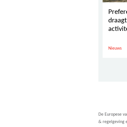
Prefer
draagt
activit
over a
en PIC
Nieuws
Samen
voor 
toeko
ndige
varke
ij
De Europese va
& regelgeving 