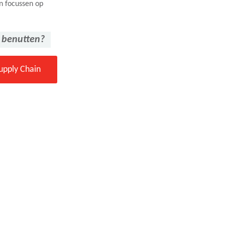
n focussen op
 benutten?
upply Chain