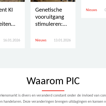
fokkerij
PRRS-
ent KI
Genetische
Nieuws
resisten
vooruitgang
varkens 
eiten
stimuleren:
de FDA-
an GFS
PIC en Next
goedkeu
-NL:
Genetix/PIC-
16.01.2026
Nieuws
13.01.2026
ontvang
werking
NL
een
vernieuwen
mstbeste
strategisch
partnerschap
nshouder
Waarom PIC
rkensmarkt is divers en veranderd constant onder de invloed van co
en handelaren. Deze veranderingen brengen uitdagingen en kansen v