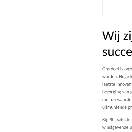
…
Wij z
succe
Ons doel is onz
worden. Hoge kw
laatste innovat
bezorging van 
met de waarde v
uitmuntende pr
Bij PIC, selec
winstgevende p