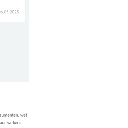
 van
06.05.2025
te
heeft
ring
en.
nsumenten, wet
oor varkens