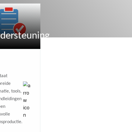
dersteuning
taat
breide
atie, tools,
ndleidingen
een
svolle
nsproductie.