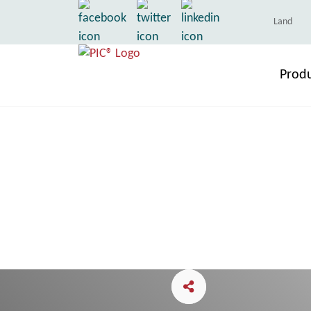
Land
Prod