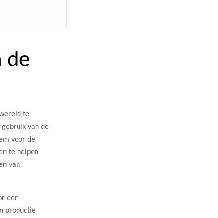
n de
 wereld te
 gebruik van de
teem voor de
en te helpen
ren van
or een
n productie