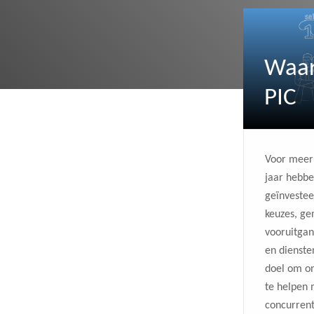
Waa
PIC
Voor meer
jaar hebbe
geïnvestee
keuzes, ge
vooruitgan
en dienste
doel om on
te helpen 
concurrent